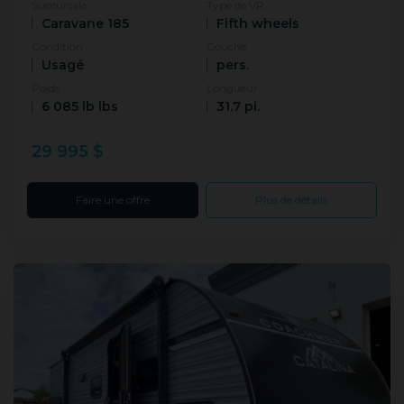
Succursale
Type de VR
Caravane 185
Fifth wheels
Condition
Couche
Usagé
pers.
Poids
Longueur
6 085 lb lbs
31.7 pi.
29 995 $
Faire une offre
Plus de détails