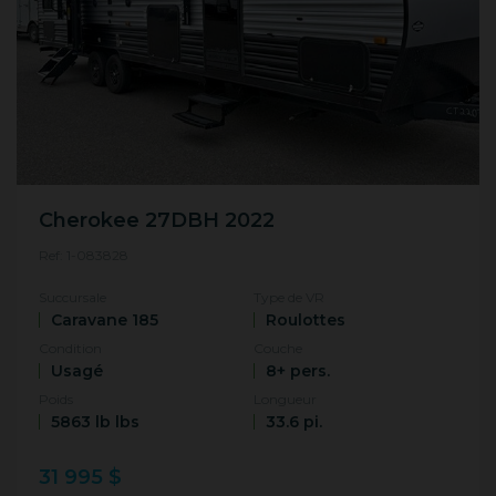
Cherokee 27DBH 2022
Ref: 1-083828
Succursale
Type de VR
Caravane 185
Roulottes
Condition
Couche
Usagé
8+ pers.
Poids
Longueur
5863 lb lbs
33.6 pi.
31 995 $