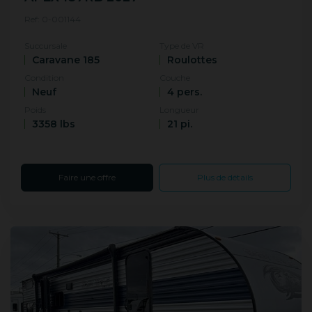
Ref: 0-001144
Succursale
Type de VR
Caravane 185
Roulottes
Condition
Couche
Neuf
4 pers.
Poids
Longueur
3358 lbs
21 pi.
Faire une offre
Plus de détails