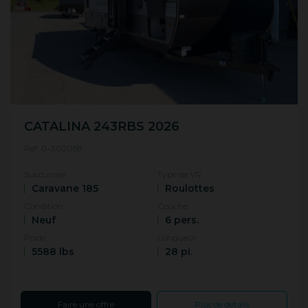
CATALINA 243RBS 2026
Ref: 0-302058
Succursale
Type de VR
Caravane 185
Roulottes
Condition
Couche
Neuf
6 pers.
Poids
Longueur
5588 lbs
28 pi.
Faire une offre
Plus de détails