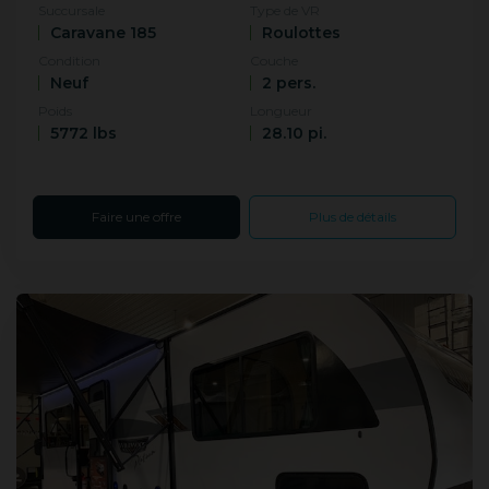
Succursale
Type de VR
Caravane 185
Roulottes
Condition
Couche
Neuf
2 pers.
Poids
Longueur
5772 lbs
28.10 pi.
Faire une offre
Plus de détails