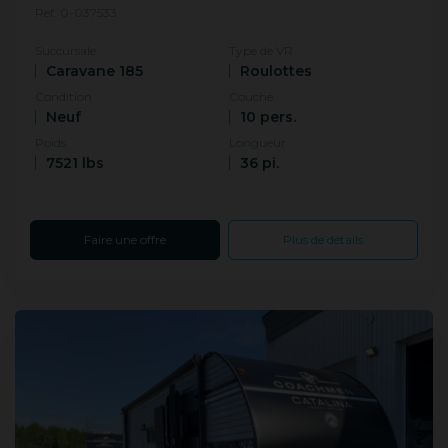
Ref: 0-037533
Succursale
Type de VR
Caravane 185
Roulottes
Condition
Couche
Neuf
10 pers.
Poids
Longueur
7521 lbs
36 pi.
Faire une offre
Plus de détails