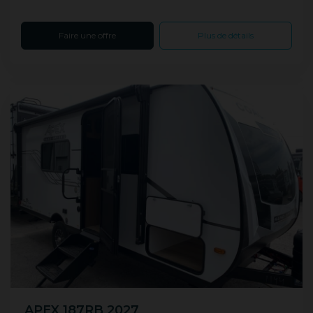
Longeur
Faire une offre
Plus de détails
16 pi. — 46 pi.
Effacer les filtres
APEX 187RB 2027