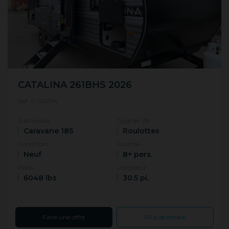
CATALINA 261BHS 2026
Ref: 0-047114
Succursale
Type de VR
Caravane 185
Roulottes
Condition
Couche
Neuf
8+ pers.
Poids
Longueur
6048 lbs
30.5 pi.
Faire une offre
Plus de détails