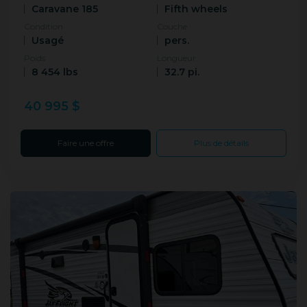
Caravane 185
Fifth wheels
Condition
Couche
Usagé
pers.
Poids
Longueur
8 454 lbs
32.7 pi.
40 995 $
Faire une offre
Plus de détails