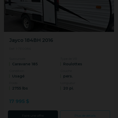
Jayco 184BH 2016
Ref: 1-7E0086
Succursale
Type de VR
Caravane 185
Roulottes
Condition
Couche
Usagé
pers.
Poids
Longueur
2755 lbs
20 pi.
17 995 $
Faire une offre
Plus de détails