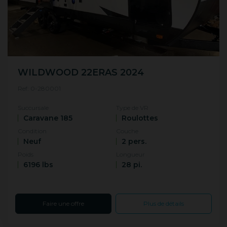
WILDWOOD 22ERAS 2024
Ref: 0-280001
Succursale
Type de VR
Caravane 185
Roulottes
Condition
Couche
Neuf
2 pers.
Poids
Longueur
6196 lbs
28 pi.
Faire une offre
Plus de détails