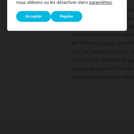
nous utilisons ou les désactiver dans
paramètres
.
Chez Action VR, la roulott
Accepter
Rejeter
nos spécialités, et ce, de
connaisseurs reconnus par
nous possédons une sélect
de VR avec garage permet
golf de transporter leur v
conquis par l’espace gara
pourra également leur ser
bureau mobile pour travai