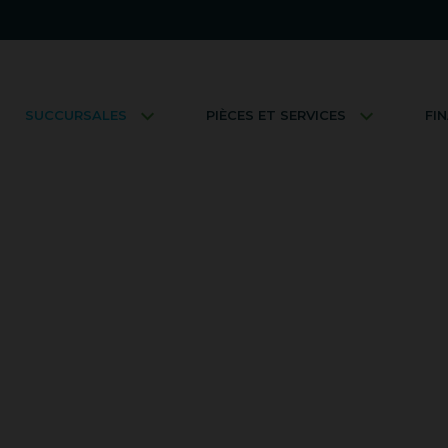
SUCCURSALES
PIÈCES ET SERVICES
FI
SUCCURSALE
CTION VR LÉV