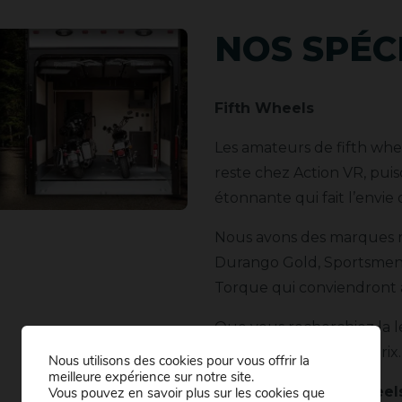
NOS SPÉC
Fifth Wheels
Les amateurs de fifth whee
reste chez Action VR, pui
étonnante qui fait l’envie
Nous avons des marques
Durango Gold, Sportsmen,
Torque qui conviendront à
Que vous recherchiez la l
qu’il vous faut à juste prix.
Nous utilisons des cookies pour vous offrir la
meilleure expérience sur notre site.
Roulottes et fifth wheel
Vous pouvez en savoir plus sur les cookies que