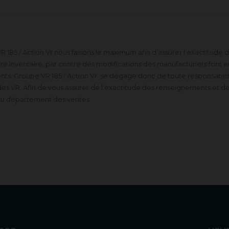
 185 / Action Vr nous faisons le maximum afin d’assurer l’exactitude
 inventaire, par contre des modifications des manufacturiers font en 
s. Groupe VR 185 / Action Vr se dégage donc de toute responsabilité
es VR. Afin de vous assurer de l’exactitude des renseignements et de
du département des ventes.