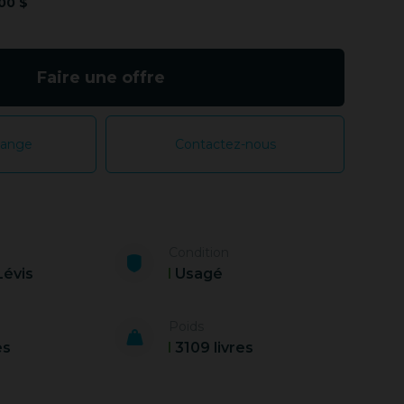
00 $
Faire une offre
hange
Contactez-nous
Condition
Lévis
Usagé
Poids
es
3109 livres