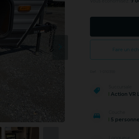
Vous économisez:
7 0
Faire un éc
Ref. : 1-010359
Succursale
Action VR 
Couche
5 personn
Longueur