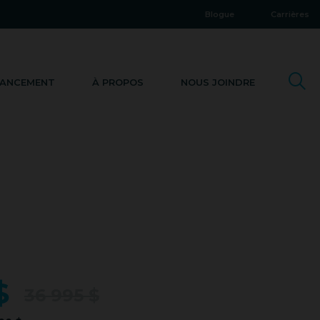
Blogue
Carrières
NANCEMENT
À PROPOS
NOUS JOINDRE
 $
36 995 $