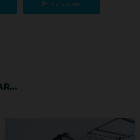
Par courriel
R...