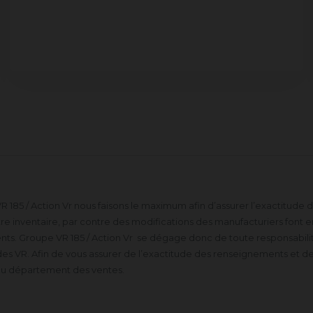
 185 / Action Vr nous faisons le maximum afin d’assurer l’exactitude
 inventaire, par contre des modifications des manufacturiers font en 
s. Groupe VR 185 / Action Vr se dégage donc de toute responsabilité
es VR. Afin de vous assurer de l’exactitude des renseignements et de
du département des ventes.