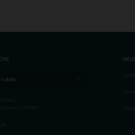
DRE
HEU
Lundi
 Lévis
Samed
Filteau,
s (Québec) G7A 2N4
Diman
.ca