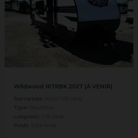
Wildwood 167RBK 2027 (À VENIR)
Succursale:
Action VR Lévis
Type:
Roulottes
Longueur:
21.8 pieds
Poids:
3354 livres