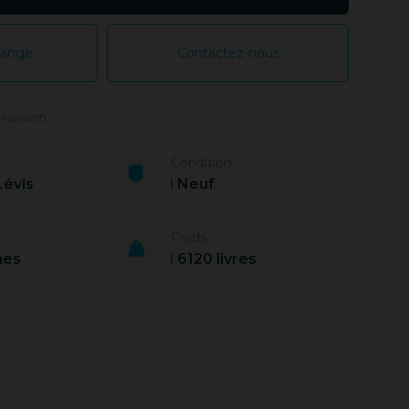
hange
Contactez-nous
 indicatif)
Condition
Lévis
Neuf
Poids
nes
6120 livres