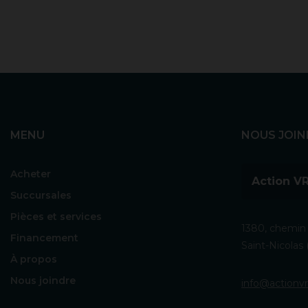
MENU
NOUS JOIN
Acheter
Action VR
Succursales
Pièces et services
1380, chemin 
Financement
Saint-Nicola
À propos
Nous joindre
info@actionvr