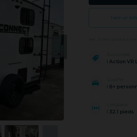
Faire un éc
Ref. : À venir (photos à titre
Succursale
Action VR 
Couche
6+ person
Longueur
32.1 pieds