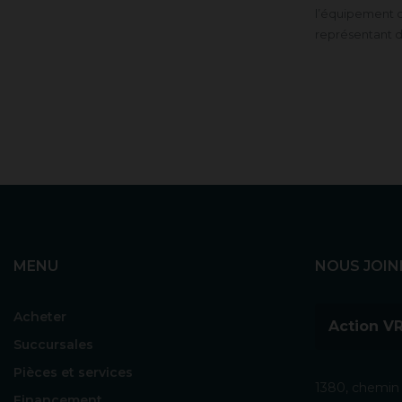
l’équipement d
représentant 
MENU
NOUS JOIN
Acheter
Action VR
Succursales
Pièces et services
1380, chemin 
Financement