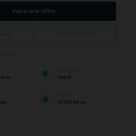
Faire une offre
hange
Contactez-nous
 indicatif)
Condition
Lévis
Neuf
Poids
nes
6739 livres
s