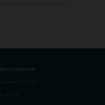
scriptions des modèles, veuillez contacter un
RES D’OUVERTURE
 au vendredi : 8h à 17h
i : 9h à 15h