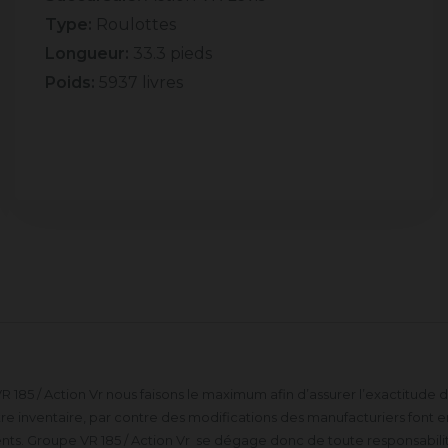
Type:
Roulottes
Longueur:
33.3 pieds
Poids:
5937 livres
 185 / Action Vr nous faisons le maximum afin d’assurer l’exactitude
 inventaire, par contre des modifications des manufacturiers font en 
s. Groupe VR 185 / Action Vr se dégage donc de toute responsabilité