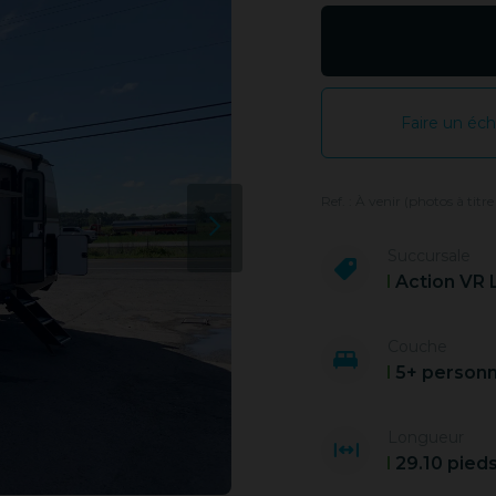
Faire un éc
Ref. : À venir (photos à titre
Succursale
Action VR 
Couche
5+ person
Longueur
29.10 pied