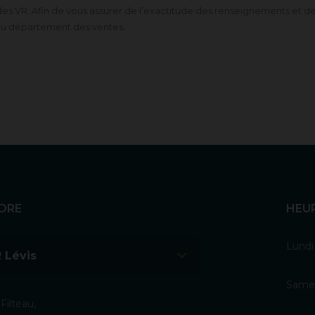
es VR. Afin de vous assurer de l’exactitude des renseignements et de
du département des ventes.
DRE
HEU
Lundi
 Lévis
Samed
Filteau,