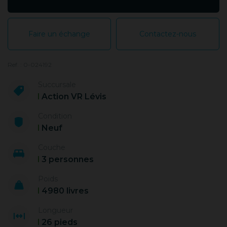
Faire un échange
Contactez-nous
Ref. : 0-024192
Succursale
Action VR Lévis
Condition
Neuf
Couche
3 personnes
Poids
4980 livres
Longueur
26 pieds