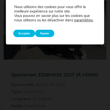
Nous utilisons des cookies pour vous offrir la
meilleure expérience sur notre site.
Vous pouvez en savoir plus sur les cookies que
nous utilisons ou les désactiver dans
paramètres
.
Accepter
Rejeter
Sportsmen 332BHKSE 2027 (À VENIR)
Succursale:
Action VR Lévis
Type:
Roulottes
Longueur:
37.3 pieds
Poids:
7440 livres