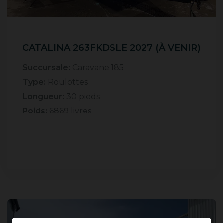
CATALINA 263FKDSLE 2027 (À VENIR)
Succursale:
Caravane 185
Type:
Roulottes
Longueur:
30 pieds
Poids:
6869 livres