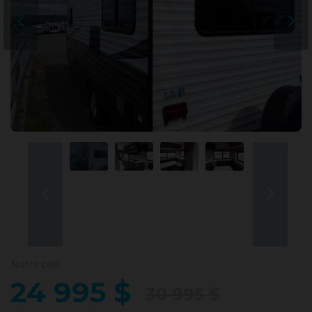
Notre prix:
24 995 $
30 995 $