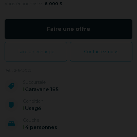
Vous économisez:
6 000 $
Faire une offre
Faire un échange
Contactez-nous
Ref. : 2-6A3055
Succursale
Caravane 185
Condition
Usagé
Couche
4 personnes