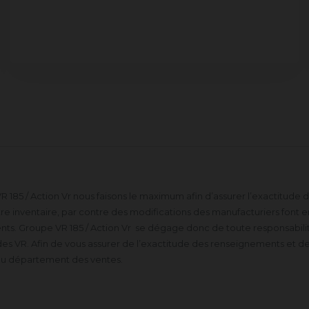
 185 / Action Vr nous faisons le maximum afin d’assurer l’exactitude
 inventaire, par contre des modifications des manufacturiers font en 
s. Groupe VR 185 / Action Vr se dégage donc de toute responsabilité
es VR. Afin de vous assurer de l’exactitude des renseignements et de
du département des ventes.