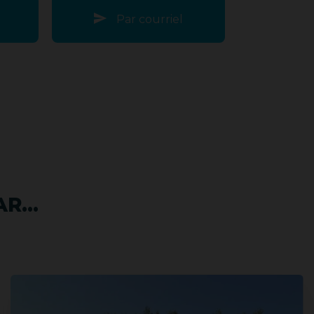
Par courriel
R...