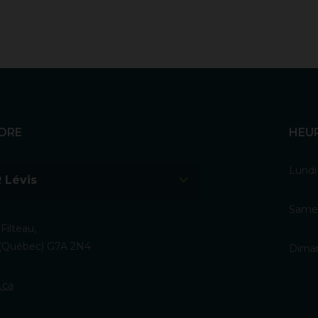
DRE
HEU
Lundi
 Lévis
Samed
Filteau,
s (Québec) G7A 2N4
Diman
.ca