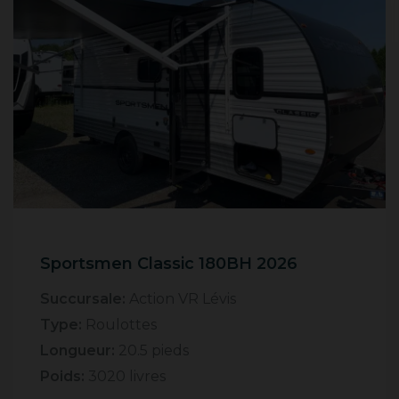
Sportsmen Classic 180BH 2026
Succursale:
Action VR Lévis
Type:
Roulottes
Longueur:
20.5 pieds
Poids:
3020 livres