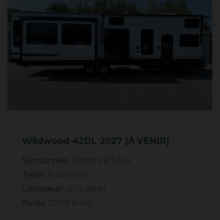
Wildwood 42DL 2027 (À VENIR)
Succursale:
Action VR Lévis
Type:
Roulottes
Longueur:
41.10 pieds
Poids:
12719 livres