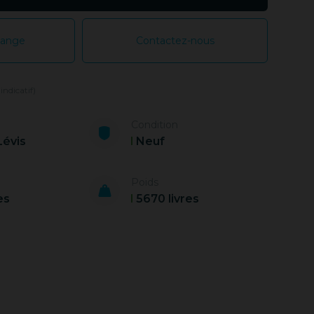
hange
Contactez-nous
 indicatif)
Condition
Lévis
Neuf
Poids
es
5670 livres