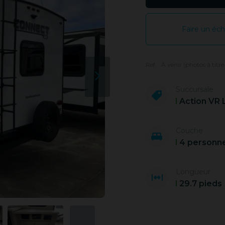
Faire un éc
Ref. : À venir (photos à titre
Succursale
Action VR 
Couche
4 personn
Longueur
29.7 pieds