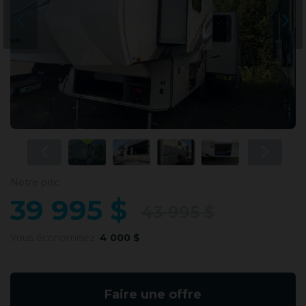
Notre prix:
39 995 $
43 995 $
Vous économisez:
4 000 $
Faire une offre