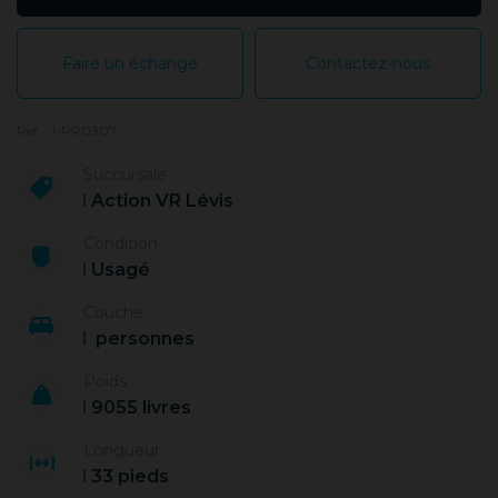
Faire un échange
Contactez-nous
Ref. : 1-PR0307
Succursale
Action VR Lévis
Condition
Usagé
Couche
personnes
Poids
9055 livres
Longueur
33 pieds