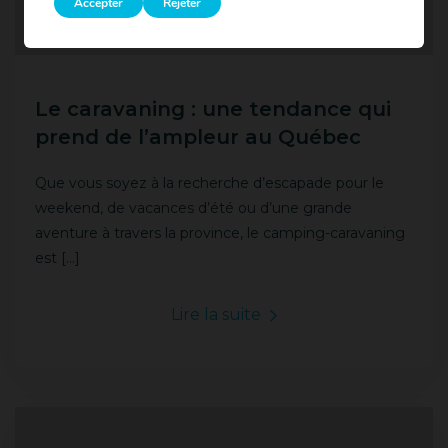
Accepter
Rejeter
Le caravaning : une tendance qui
prend de l’ampleur au Québec
Que vous soyez à la recherche d’escapade pour le
weekend, de vacances d’été ou d’une grande
aventure à travers la province, le camping-caravaning
est […]
Lire la suite