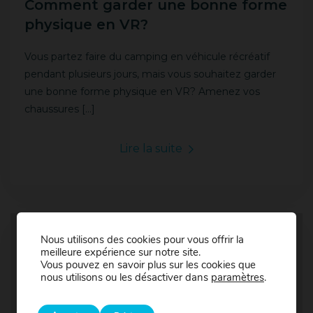
Comment garder une bonne forme
physique en VR?
Vous partez faire du camping en véhicule récréatif
pendant plusieurs jours, mais vous souhaitez garder
une bonne forme physique en VR? Amenez vos
chaussures […]
Lire la suite
Nous utilisons des cookies pour vous offrir la
meilleure expérience sur notre site.
Vous pouvez en savoir plus sur les cookies que
nous utilisons ou les désactiver dans
paramètres
.