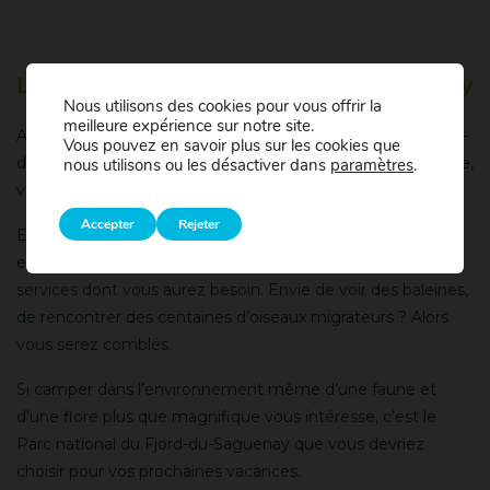
Le Parc national du Fjord-du-Saguenay
Nous utilisons des cookies pour vous offrir la
meilleure expérience sur notre site.
Amateurs de kayak et de plein air, le Parc national du Fjord-
Vous pouvez en savoir plus sur les cookies que
du-Saguenay est l’endroit qu’il vous faut visiter ! Magnifique,
nous utilisons ou les désactiver dans
paramètres
.
vous dites ? Profitez-en pour faire le plein de beauté.
Accepter
Rejeter
En effet, vous pourrez camper au cœur même d’un
environnement d’exception, tout en profitant de tous les
services dont vous aurez besoin. Envie de voir des baleines,
de rencontrer des centaines d’oiseaux migrateurs ? Alors
vous serez comblés.
Si camper dans l’environnement même d’une faune et
d’une flore plus que magnifique vous intéresse, c’est le
Parc national du Fjord-du-Saguenay que vous devriez
choisir pour vos prochaines vacances.